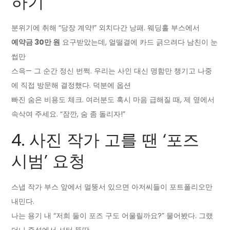
하기
분위기에 취해 “당장 계약!” 외치다간 낭패. 웨딩홀 부스에서
예약금 30만 원
요구받았는데, 얼떨결에 카드 긁으려다 남친이 눈
썹만
스윽— 그 순간 정신 번쩍. 우리는 사인 대신 명함만 챙기고 나중
에 직접 방문해 결정했다. 덕분에 옵션
빠진 숨은 비용도 체크. 여러분도 혹시 마음 급해질 때, 제 옆에서
속삭여 주세요. “잠깐, 숨 좀 돌리자!”
4. 사진 작가 고를 땐 ‘포즈
시범’ 요청
스냅 작가 부스 앞에서 멀뚱서 있으면 아저씨들이 포트폴리오만
내민다.
나는 용기 내 “저희 둘이 포즈 구도 어울릴까요?” 물어봤다. 그랬