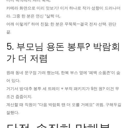
더니 즉석에서 셔터 뚝딱,
카메라 화면으로 미리 맛보기! 이거 하나로 작가 성향이 드러나더
라. 그중 한 분은 연신 “살짝 더,
어깨 이렇게!” 하며 친절; 한 분은 무뚝뚝—결국 전자 선택. 판단
끝.
5. 부모님 용돈 봉투? 박람회
가 더 저렴
원래 동네 문구점 가려 했는데, 한복 부스 옆에 ‘폐백 소품존’이 숨
어 있다.
거기서 밤·대추 봉투 세 트레이 + 부적 패키지가 9천 원? 이건 무
조건 줍줍이지.
계산할 때 직원이 “다음 박람회 땐 더 오를 거예요” 귀띔. 구해두길
잘했다.