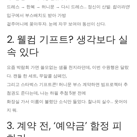
드레스 → 한복 → 허니문 → 다시 드레스… 정신이 산발.
팁이라면
입구에서 부스배치도 받아 가방
겉주머니에 꽂아두자. 눈에 자꾸 보여야 동선이 산다.
2. 웰컴 기프트? 생각보다 실
속 있다
요즘 박람회 가면 쓸모없는 샘플 천지라던데, 이번 수원행은 달랐
다. 캔들 한 세트, 무알콜 샴페인,
그리고 스타벅스 기프트콘! 허니문 부스 계약하면 빔프로젝터 추
첨권도 준다는데, 나는 하필 추첨 5분 전에
화장실 가서 이름이 불렸단 소식만 들었다. 찰나의 실수… 웃어야
지 뭐.
3. 계약 전, ‘예약금’ 함정 피