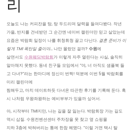
리
오늘도 나는 커피잔을 탕, 탕 두드리며 달력을 들여다봤다. 작년
가을, 반지를 건네받던 그 순간엔 네이버 캘린더만 믿고 살았는데
요즘은 박람회 일정이 나를 휘청휘청 끌고 다닌다.
결혼 준비가 이
렇게 TMI 폭탄일 줄이야…
나만 몰랐던 걸까?
수원
에
살면서도
수원웨딩박람회
가 이렇게 자주 열린다는 사실, 솔직히
알아채지 못했다. 동네 친구들 모임에서 “야, 너 아직도 샘플북 들
고 다녀?”라는 한마디에 정신이 번쩍! 덕분에 이번 5월 박람회를
미리 캘린더에
찜해두고, 마치 데이트하듯 다녀온 따끈한 후기를 기록해 둔다. 혹
시 나처럼 우왕좌왕하는 예비부부가 있을까 싶어서.
아, 시작부터 TMI지만, 나는 길을 잘 잃는다. 박람회장 가는 길도
역시 삽질. 수원컨벤션센터 주차장을 못 찾고 옆 쇼핑몰
지하 3층에 박혀버리는 통에 한참 헤맸다. “이럴 거면 택시 탈