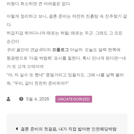
러뒀다 취소하면 큰 어려움은 없다.
이렇게 정리하고 보니, 결혼 준비는 여전히 진흙탕 속 진주찾기 같
다.
허겁지겁 뛰어다니며 때로는 허탈, 때로는 두근. 그래도 그 모든
순간이
우리 둘만의 연습곡
이자
프롤로그
아닐까. 오늘도 달력 한쪽에
형광펜으로 ‘다음 박람회’ 표시를 칠한다. 혹시 만나게 된다면—내
가 또 고개 끄덕이며
“아, 저 실수 또 했네” 중얼거리고 있을지도. 그때 나를 살짝 불러
줘. “우리, 같이 천천히 준비하자?”
5월 4, 2026
UNCATEGORIZED
글
결혼 준비의 첫걸음, 내가 직접 밟아본 인천웨딩박람