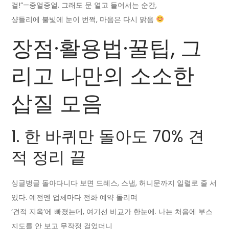
걸!”—중얼중얼. 그래도 문 열고 들어서는 순간,
샹들리에 불빛에 눈이 번쩍, 마음은 다시 맑음
장점·활용법·꿀팁, 그
리고 나만의 소소한
삽질 모음
1. 한 바퀴만 돌아도 70% 견
적 정리 끝
싱글벙글 돌아다니다 보면 드레스, 스냅, 허니문까지 일렬로 줄 서
있다. 예전엔 업체마다 전화 예약 돌리며
‘견적 지옥’에 빠졌는데, 여기선 비교가 한눈에. 나는 처음에 부스
지도를 안 보고 무작정 걸었더니