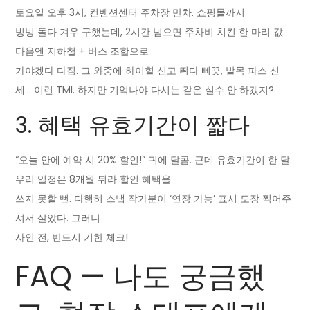
토요일 오후 3시, 컨벤션센터 주차장 만차. 쇼핑몰까지
빙빙 돌다 겨우 구했는데, 2시간 넘으면 주차비 치킨 한 마리 값.
다음엔 지하철 + 버스 조합으로
가야겠다 다짐. 그 와중에 하이힐 신고 뛰다 삐끗, 발목 파스 신
세… 이런 TMI. 하지만 기억나야 다시는 같은 실수 안 하겠지?
3. 혜택 유효기간이 짧다
“오늘 안에 예약 시 20% 할인!” 귀에 달콤. 근데 유효기간이 한 달.
우리 일정은 8개월 뒤라 할인 혜택을
쓰지 못할 뻔. 다행히 스냅 작가분이 ‘연장 가능’ 표시 도장 찍어주
셔서 살았다. 그러니
사인 전, 반드시 기한 체크!
FAQ — 나도 궁금했