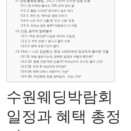
장점·활용법·꿀팁, 그리고 나만의 소소한 삽질 모음
1. 한 바퀴만 돌아도 70% 견적 정리 끝
2. 웰컴 기프트? 생각보다 실속 있다
3. 계약 전, ‘예약금’ 함정 피하기
4. 사진 작가 고를 땐 ‘포즈 시범’ 요청
5. 부모님 용돈 봉투? 박람회가 더 저렴
단점, 솔직히 말해볼까
1. 무료 초대권? 사실은 데이터 수집권
2. 주차 전쟁 + 끝나고 출차 지옥
3. 혜택 유효기간이 짧다
FAQ — 나도 궁금했고, 현장 스태프에게 집요하게 물어본 것들
Q1. 매달 열린다는데, 정확한 일정은 어떻게 확인해?
Q2. 동행 인원 제한 있을까? 부모님까지 모셔도 될지 고민!
Q3. 계약 후 변심하면 위약금?
Q4. 예복·드레스 피팅까지 가능?
Q5. 무료혜택, 정말 공짜일까… 의심 가득!
수원웨딩박람회
일정과 혜택 총정