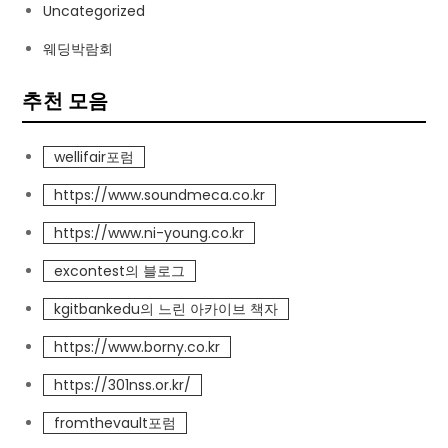
Uncategorized
웨딩박람회
추천 모음
wellifair포럼
https://www.soundmeca.co.kr
https://www.ni-young.co.kr
excontest의 블로그
kgitbankedu의 느린 아카이브 책자
https://www.borny.co.kr
https://301nss.or.kr/
fromthevault포럼