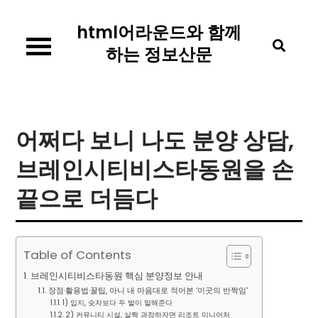
Skip
html어라운드와 함께
to
content
하는 정보산문
어쩌다 보니 나도 분양 상담,
브레인시티비스타동원을 손
끝으로 더듬다
Table of Contents
브레인시티비스타동원 핵심 분양정보 안내
장점·활용법·꿀팁, 아니 내 마음대로 적어본 ‘이곳의 반짝임’
1) 입지, 숫자보다 두 발이 말해준다
2) 커뮤니티 시설, 살짝 과장하자면 리조트 미니어처