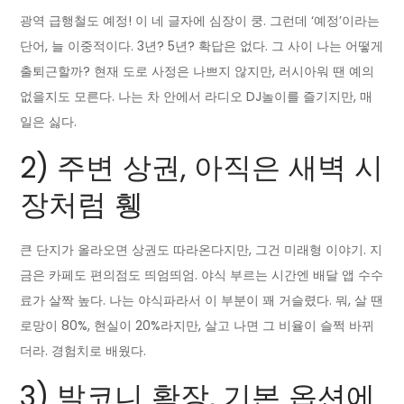
광역 급행철도 예정! 이 네 글자에 심장이 쿵. 그런데 ‘예정’이라는
단어, 늘 이중적이다. 3년? 5년? 확답은 없다. 그 사이 나는 어떻게
출퇴근할까? 현재 도로 사정은 나쁘지 않지만, 러시아워 땐 예의
없을지도 모른다. 나는 차 안에서 라디오 DJ놀이를 즐기지만, 매
일은 싫다.
2) 주변 상권, 아직은 새벽 시
장처럼 휑
큰 단지가 올라오면 상권도 따라온다지만, 그건 미래형 이야기. 지
금은 카페도 편의점도 띄엄띄엄. 야식 부르는 시간엔 배달 앱 수수
료가 살짝 높다. 나는 야식파라서 이 부분이 꽤 거슬렸다. 뭐, 살 땐
로망이 80%, 현실이 20%라지만, 살고 나면 그 비율이 슬쩍 바뀌
더라. 경험치로 배웠다.
3) 발코니 확장, 기본 옵션에