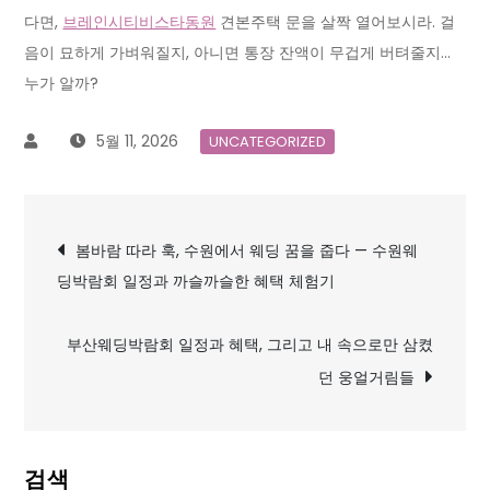
다면,
브레인시티비스타동원
견본주택 문을 살짝 열어보시라. 걸
음이 묘하게 가벼워질지, 아니면 통장 잔액이 무겁게 버텨줄지…
누가 알까?
5월 11, 2026
UNCATEGORIZED
글
봄바람 따라 훅, 수원에서 웨딩 꿈을 줍다 — 수원웨
딩박람회 일정과 까슬까슬한 혜택 체험기
탐
색
부산웨딩박람회 일정과 혜택, 그리고 내 속으로만 삼켰
던 웅얼거림들
검색