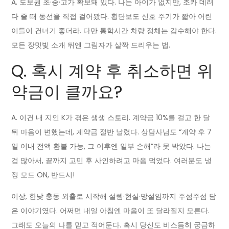
A. 도보권 초·중·고가 확보돼 있다. 나는 아이가 없지만, 조카 데려
다 줄 때 동선을 직접 걸어봤다. 횡단보도 신호 주기가 짧아 어린
이들이 건너기 좋더라. 다만 통학시간 차량 정체는 감수해야 한다.
모든 장밋빛 소개 뒤엔 그림자가 살짝 드리우는 법.
Q. 혹시 계약 후 취소하면 위
약금이 클까요?
A. 이건 내 지인 K가 겪은 생생 스토리. 계약금 10%를 걸고 한 달
뒤 마음이 변했는데, 계약금 절반 날렸다. 상담사님도 “계약 후 7
일 이내 전액 환불 가능, 그 이후엔 일부 손해”라 못 박았다. 나는
겁 많아서, 끝까지 고민 후 사인하려고 마음 먹었다. 여러분도 냉
정 모드 ON, 반드시!
이상, 한낮 충동 외출로 시작해 설렘·현실·망설임까지 주섬주섬 담
은 이야기였다. 어쩌면 내일 아침엔 마음이 또 달라질지 모른다.
그래도 오늘의 나를 믿고 적어둔다. 혹시 당신도 비스듬히 궁금하