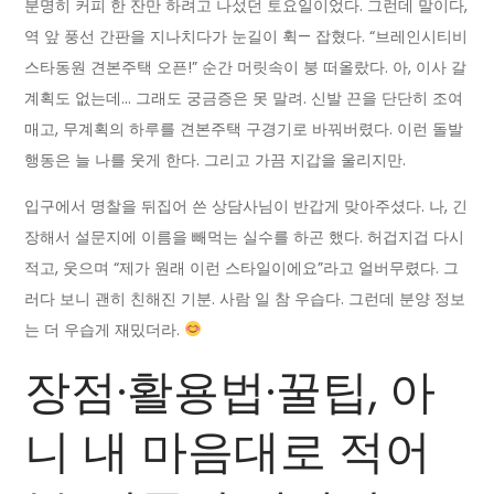
분명히 커피 한 잔만 하려고 나섰던 토요일이었다. 그런데 말이다,
역 앞 풍선 간판을 지나치다가 눈길이 휙— 잡혔다. “브레인시티비
스타동원 견본주택 오픈!” 순간 머릿속이 붕 떠올랐다. 아, 이사 갈
계획도 없는데… 그래도 궁금증은 못 말려. 신발 끈을 단단히 조여
매고, 무계획의 하루를 견본주택 구경기로 바꿔버렸다. 이런 돌발
행동은 늘 나를 웃게 한다. 그리고 가끔 지갑을 울리지만.
입구에서 명찰을 뒤집어 쓴 상담사님이 반갑게 맞아주셨다. 나, 긴
장해서 설문지에 이름을 빼먹는 실수를 하곤 했다. 허겁지겁 다시
적고, 웃으며 “제가 원래 이런 스타일이에요”라고 얼버무렸다. 그
러다 보니 괜히 친해진 기분. 사람 일 참 우습다. 그런데 분양 정보
는 더 우습게 재밌더라.
장점·활용법·꿀팁, 아
니 내 마음대로 적어