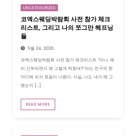
UNCATEGORIZED
코엑스웨딩박람회 사전 참가 체크
리스트, 그리고 나의 쪼그만 헤프닝
들
5월 24, 2026
코엑스웨딩박람회 사전 참가 체크리스트 “아니, 예
비 신부라면서 왜 그렇게 허둥대?”라는 친구의 한
마디에 피식 웃음이 나왔다. 사실, 나도 내가 왜 그
랬는지 […]
READ MORE