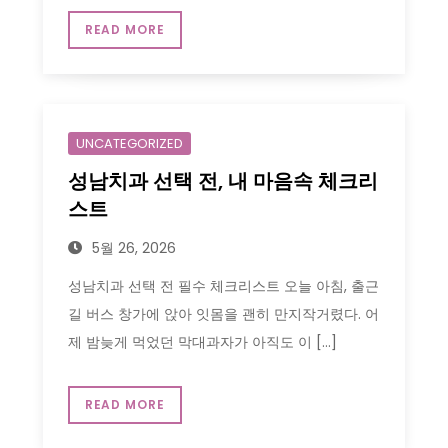
READ MORE
UNCATEGORIZED
성남치과 선택 전, 내 마음속 체크리
스트
5월 26, 2026
성남치과 선택 전 필수 체크리스트 오늘 아침, 출근
길 버스 창가에 앉아 잇몸을 괜히 만지작거렸다. 어
제 밤늦게 먹었던 막대과자가 아직도 이 […]
READ MORE