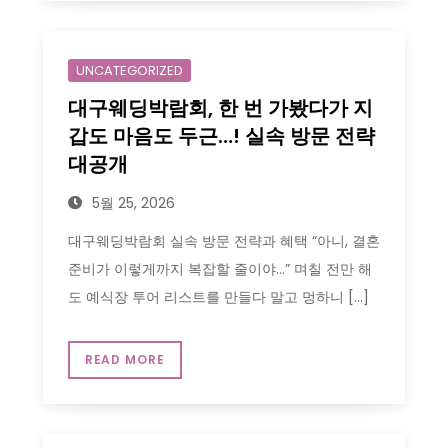
UNCATEGORIZED
대구웨딩박람회, 한 번 가봤다가 지
갑도 마음도 두근…! 실속 방문 전략
대공개
5월 25, 2026
대구웨딩박람회 실속 방문 전략과 혜택 “아니, 결혼
준비가 이렇게까지 복잡할 줄이야…” 며칠 전만 해
도 예식장 투어 리스트를 만들다 말고 멍하니 […]
READ MORE