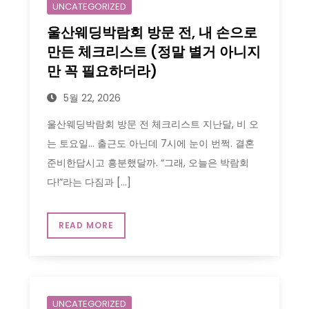
UNCATEGORIZED
울산웨딩박람회 방문 전, 내 손으로
만든 체크리스트 (정말 별거 아니지
만 꼭 필요하더라)
5월 22, 2026
울산웨딩박람회 방문 전 체크리스트 지난달, 비 오
는 토요일… 출근도 아닌데 7시에 눈이 번쩍. 결혼
준비한답시고 흥분했달까. “그래, 오늘은 박람회
다!”라는 다짐과 […]
READ MORE
UNCATEGORIZED